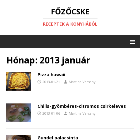
FŐZŐCSKE
RECEPTEK A KONYHÁBÓL
Hónap:
2013 január
Pizza hawaii
2013-01-21
Martina Varsanyi
Chilis-gyömbéres-citromos csirkeleves
2013-01-06
Martina Varsanyi
Gundel palacsinta