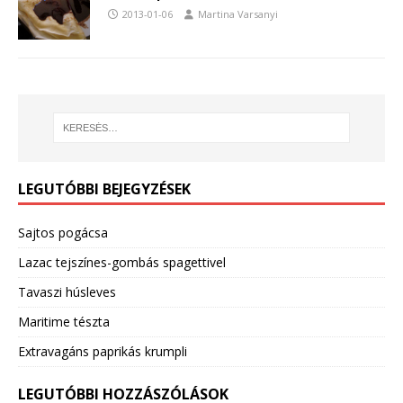
2013-01-06
Martina Varsanyi
LEGUTÓBBI BEJEGYZÉSEK
Sajtos pogácsa
Lazac tejszínes-gombás spagettivel
Tavaszi húsleves
Maritime tészta
Extravagáns paprikás krumpli
LEGUTÓBBI HOZZÁSZÓLÁSOK