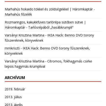
Marhahús hokaido tökkel és zöldségekkel | Háromkaptár
-
Marhahús főzelék
Rozmaringos, kakukkfüves tarlórépa sütőben sütve |
Háromkaptár
-
Tarlósrépából „hasábkrumpli”
Varsányi Krisztina Martina
-
IKEA Hack: Benno DVD torony
fűszereknek, könyveknek
mmkriszti
-
IKEA Hack: Benno DVD torony fűszereknek,
könyveknek
Varsányi Krisztina Martina
-
Citromos, fokhagymás csirke
tepsis hagymás-krumplival
ARCHÍVUM
2019. február
2013. július
2013. április