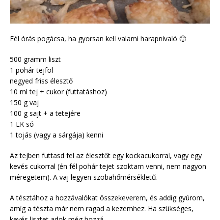
Fél órás pogácsa, ha gyorsan kell valami harapnivaló 🙂
500 gramm liszt
1 pohár tejföl
negyed friss élesztő
10 ml tej + cukor (futtatáshoz)
150 g vaj
100 g sajt + a tetejére
1 EK só
1 tojás (vagy a sárgája) kenni
Az tejben futtasd fel az élesztőt egy kockacukorral, vagy egy
kevés cukorral (én fél pohár tejet szoktam venni, nem nagyon
méregetem). A vaj legyen szobahőmérsékletű.
A tésztához a hozzávalókat összekeverem, és addig gyúrom,
amíg a tészta már nem ragad a kezemhez. Ha szükséges,
kevés lisztet adok még hozzá.