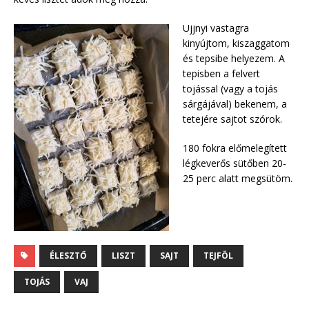
Ujjnyi vastagra
kinyújtom, kiszaggatom
és tepsibe helyezem. A
tepisben a felvert
tojással (vagy a tojás
sárgájával) bekenem, a
tetejére sajtot szórok.
180 fokra előmelegített
légkeverős sütőben 20-
25 perc alatt megsütöm.
ÉLESZTŐ
LISZT
SAJT
TEJFÖL
TOJÁS
VAJ