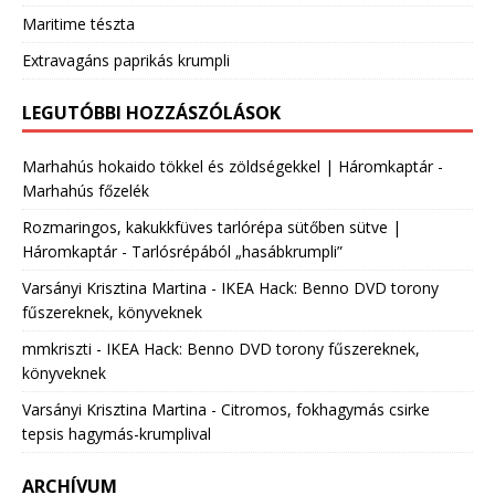
Maritime tészta
Extravagáns paprikás krumpli
LEGUTÓBBI HOZZÁSZÓLÁSOK
Marhahús hokaido tökkel és zöldségekkel | Háromkaptár
-
Marhahús főzelék
Rozmaringos, kakukkfüves tarlórépa sütőben sütve |
Háromkaptár
-
Tarlósrépából „hasábkrumpli”
Varsányi Krisztina Martina
-
IKEA Hack: Benno DVD torony
fűszereknek, könyveknek
mmkriszti
-
IKEA Hack: Benno DVD torony fűszereknek,
könyveknek
Varsányi Krisztina Martina
-
Citromos, fokhagymás csirke
tepsis hagymás-krumplival
ARCHÍVUM