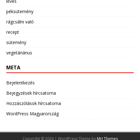
leves
péksütemény
rágcsálni való
recept
sütemény
vegetáriánus
META
Bejelentkezés
Bejegyzések hírcsatorna
Hozzászólások hírcsatorna
WordPress Magyarország
Copyright © 2026 | WordPress Theme by
MH Themes