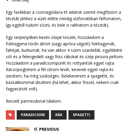
Egy fazékban a csomagolásra írt adatok szerint megfőzöm a
tésztát (ehhez a vizet előtte mindig vízforralóban felforralom,
így egyből tudom sózni, és bele is rakhatom a tésztát).
Egy serpenyőben kevés olajat teszek, hozzáadom a
fokhagyma törőn áttört (vagy apróra vágott) fokhagymát,
fahéjat, kurkumát, ha van akkor 4 szem szardellát, egyébként
sót és a felengedett vagy friss rákokat és szép pirosra pirítom.
Hozzáadom a paradicsompürét és rottyantok egyet rajta.
Rácsöpögtetem a fél citrom levét, keverek egyet rajta és
ízesítem, ha még szükséges. Belekeverem a spagettit, és
bazsalikommal díszítem (ha lehet, akkor frissel, nekem csak
fagyasztott volt).
Reszelt parmezánnal tálalom.
PARADICSOM
RÁK
SPAGETTI
PREVIOUS