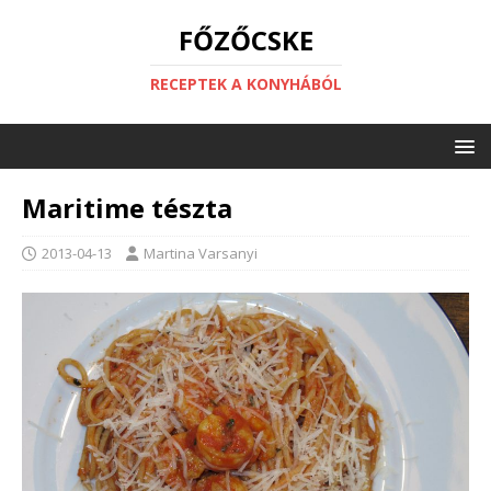
FŐZŐCSKE
RECEPTEK A KONYHÁBÓL
Maritime tészta
2013-04-13
Martina Varsanyi