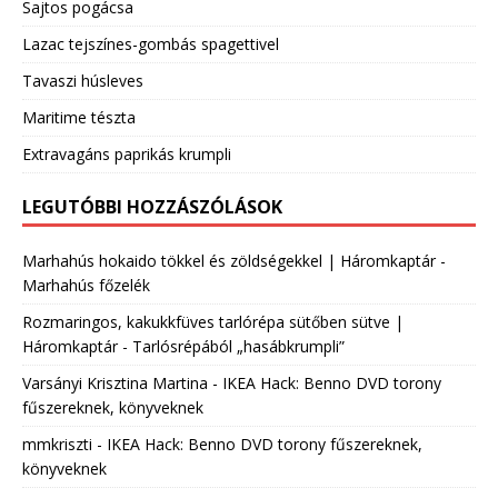
Sajtos pogácsa
Lazac tejszínes-gombás spagettivel
Tavaszi húsleves
Maritime tészta
Extravagáns paprikás krumpli
LEGUTÓBBI HOZZÁSZÓLÁSOK
Marhahús hokaido tökkel és zöldségekkel | Háromkaptár
-
Marhahús főzelék
Rozmaringos, kakukkfüves tarlórépa sütőben sütve |
Háromkaptár
-
Tarlósrépából „hasábkrumpli”
Varsányi Krisztina Martina
-
IKEA Hack: Benno DVD torony
fűszereknek, könyveknek
mmkriszti
-
IKEA Hack: Benno DVD torony fűszereknek,
könyveknek