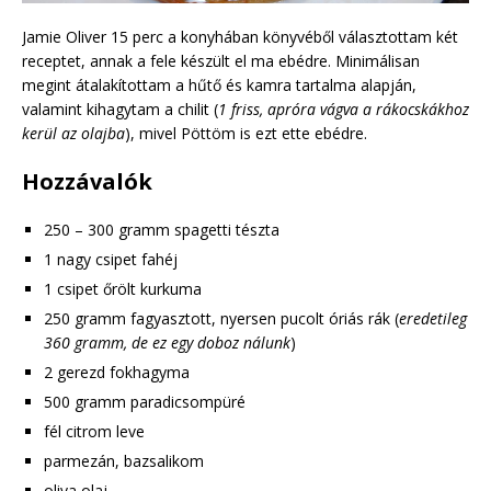
Jamie Oliver 15 perc a konyhában könyvéből választottam két
receptet, annak a fele készült el ma ebédre. Minimálisan
megint átalakítottam a hűtő és kamra tartalma alapján,
valamint kihagytam a chilit (
1 friss, apróra vágva a rákocskákhoz
kerül az olajba
), mivel Pöttöm is ezt ette ebédre.
Hozzávalók
250 – 300 gramm spagetti tészta
1 nagy csipet fahéj
1 csipet őrölt kurkuma
250 gramm fagyasztott, nyersen pucolt óriás rák (
eredetileg
360 gramm, de ez egy doboz nálunk
)
2 gerezd fokhagyma
500 gramm paradicsompüré
fél citrom leve
parmezán, bazsalikom
oliva olaj