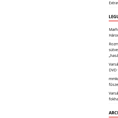
Extra
LEG
Marha
Háro
Rozma
sütv
„hasá
Varsá
DVD 
mmkri
fűsz
Varsá
fokha
ARC