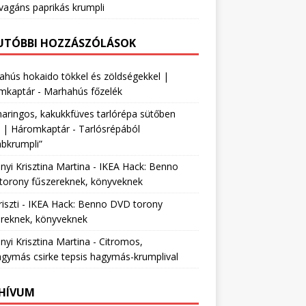
vagáns paprikás krumpli
UTÓBBI HOZZÁSZÓLÁSOK
hús hokaido tökkel és zöldségekkel |
mkaptár
-
Marhahús főzelék
ringos, kakukkfüves tarlórépa sütőben
e | Háromkaptár
-
Tarlósrépából
bkrumpli”
nyi Krisztina Martina
-
IKEA Hack: Benno
torony fűszereknek, könyveknek
szti
-
IKEA Hack: Benno DVD torony
ereknek, könyveknek
nyi Krisztina Martina
-
Citromos,
gymás csirke tepsis hagymás-krumplival
HÍVUM