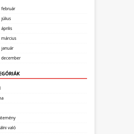
 február
 július
április
 március
 január
. december
EGÓRIÁK
l
ha
ütemény
álni való