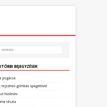
UTÓBBI BEJEGYZÉSEK
os pogácsa
 tejszínes-gombás spagettivel
zi húsleves
ime tészta