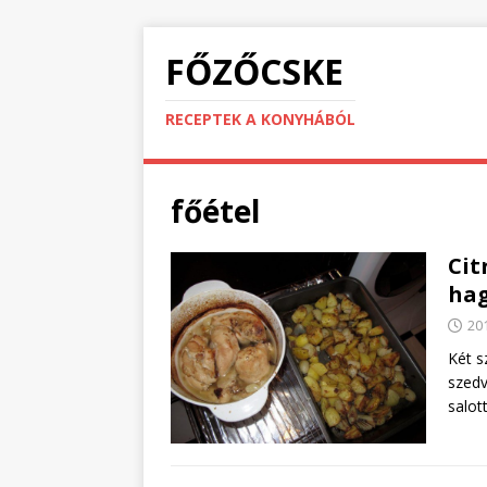
FŐZŐCSKE
RECEPTEK A KONYHÁBÓL
főétel
Cit
hag
20
Két s
szedv
salot