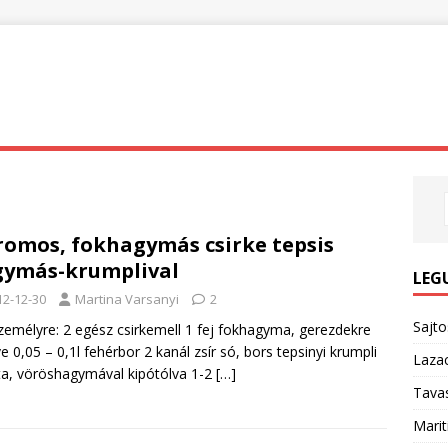
romos, fokhagymás csirke tepsis
ymás-krumplival
LEG
12-12-30
Martina Varsanyi
2
Sajt
zemélyre: 2 egész csirkemell 1 fej fokhagyma, gerezdekre
e 0,05 – 0,1l fehérbor 2 kanál zsír só, bors tepsinyi krumpli
Lazac
ta, vöröshagymával kipótólva 1-2
[…]
Tavas
Marit