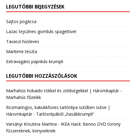
LEGUTÓBBI BEJEGYZÉSEK
Sajtos pogácsa
Lazac tejszínes-gombás spagettivel
Tavaszi húsleves
Maritime tészta
Extravagáns paprikás krumpli
LEGUTÓBBI HOZZÁSZÓLÁSOK
Marhahús hokaido tökkel és zöldségekkel | Háromkaptár
-
Marhahús főzelék
Rozmaringos, kakukkfüves tarlórépa sütőben sütve |
Háromkaptár
-
Tarlósrépából „hasábkrumpli”
Varsányi Krisztina Martina
-
IKEA Hack: Benno DVD torony
fűszereknek, könyveknek