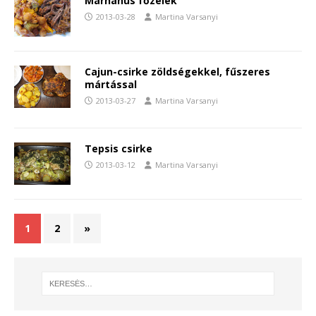
Marhahús főzelék
2013-03-28
Martina Varsanyi
Cajun-csirke zöldségekkel, fűszeres
mártással
2013-03-27
Martina Varsanyi
Tepsis csirke
2013-03-12
Martina Varsanyi
1
2
»