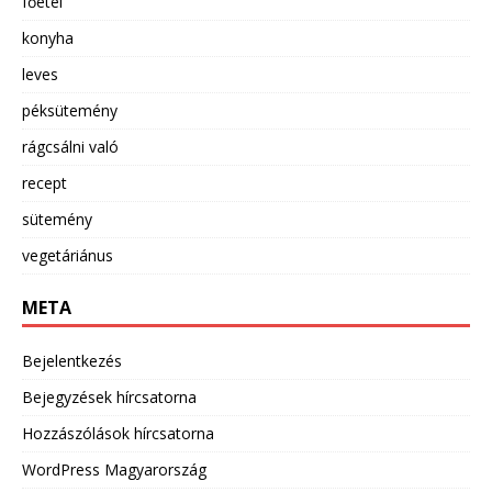
főétel
konyha
leves
péksütemény
rágcsálni való
recept
sütemény
vegetáriánus
META
Bejelentkezés
Bejegyzések hírcsatorna
Hozzászólások hírcsatorna
WordPress Magyarország