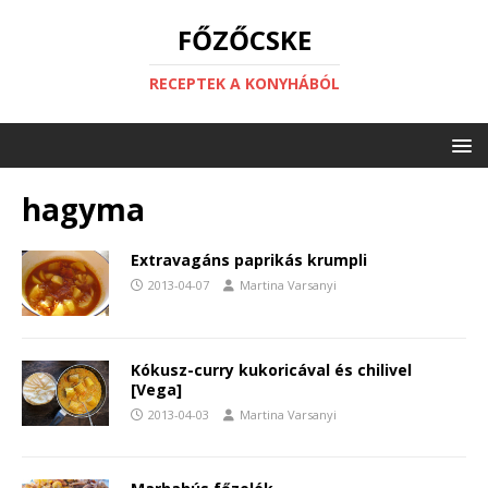
FŐZŐCSKE
RECEPTEK A KONYHÁBÓL
hagyma
Extravagáns paprikás krumpli
2013-04-07
Martina Varsanyi
Kókusz-curry kukoricával és chilivel
[Vega]
2013-04-03
Martina Varsanyi