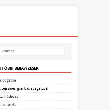
UTÓBBI BEJEGYZÉSEK
os pogácsa
 tejszínes-gombás spagettivel
zi húsleves
ime tészta