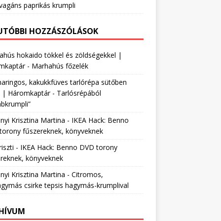
vagáns paprikás krumpli
UTÓBBI HOZZÁSZÓLÁSOK
hús hokaido tökkel és zöldségekkel |
mkaptár
-
Marhahús főzelék
ringos, kakukkfüves tarlórépa sütőben
e | Háromkaptár
-
Tarlósrépából
bkrumpli”
nyi Krisztina Martina
-
IKEA Hack: Benno
torony fűszereknek, könyveknek
szti
-
IKEA Hack: Benno DVD torony
ereknek, könyveknek
nyi Krisztina Martina
-
Citromos,
gymás csirke tepsis hagymás-krumplival
HÍVUM