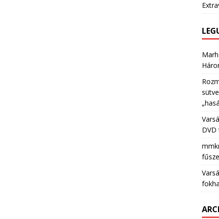
Extra
LEG
Marha
Háro
Rozma
sütv
„hasá
Varsá
DVD 
mmkri
fűsz
Varsá
fokha
ARC