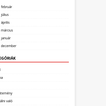
 február
 július
április
 március
 január
. december
EGÓRIÁK
l
ha
ütemény
álni való