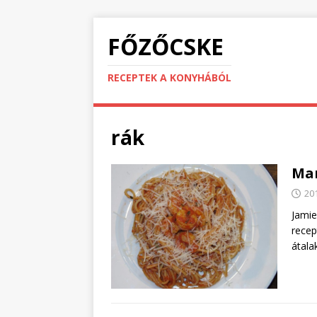
FŐZŐCSKE
RECEPTEK A KONYHÁBÓL
rák
Mar
20
Jamie
recep
átala