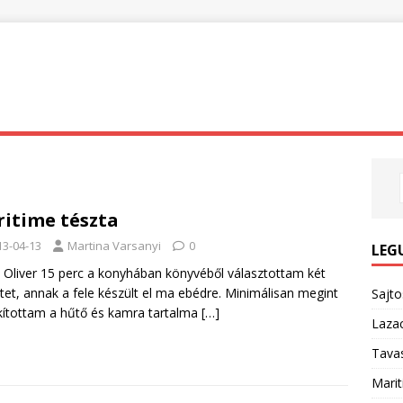
itime tészta
13-04-13
Martina Varsanyi
0
LEG
 Oliver 15 perc a konyhában könyvéből választottam két
tet, annak a fele készült el ma ebédre. Minimálisan megint
Sajt
kítottam a hűtő és kamra tartalma
[…]
Lazac
Tavas
Marit